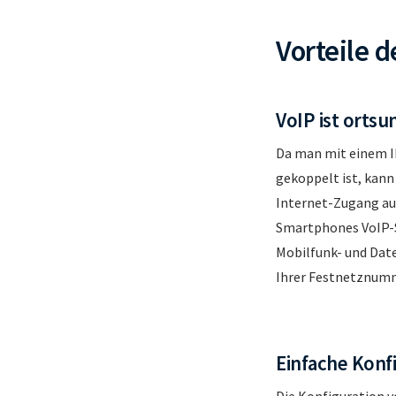
Vorteile d
VoIP ist
ortsu
Da man mit einem IP
gekoppelt ist, kann
Internet-Zugang aus
Smartphones VoIP-So
Mobilfunk- und Dat
Ihrer Festnetznumm
Einfache Konf
Die Konfiguration v