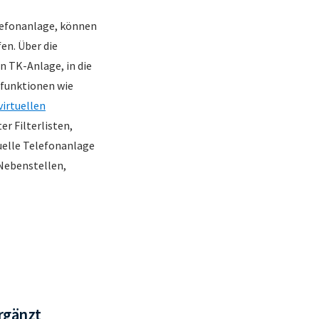
elefonanlage, können
en. Über die
n TK-Anlage, in die
dfunktionen wie
virtuellen
r Filterlisten,
uelle Telefonanlage
 Nebenstellen,
rgänzt