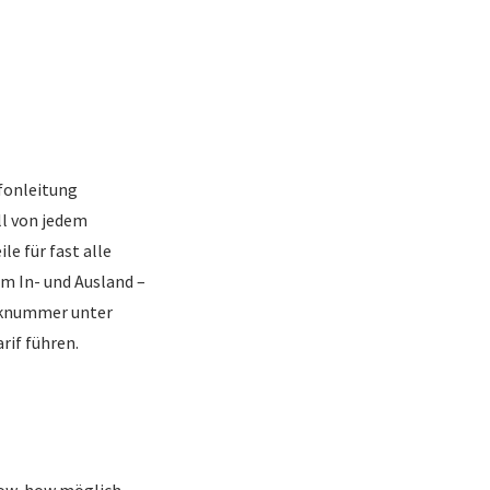
efonleitung
ll von jedem
e für fast alle
im In- und Ausland –
nknummer unter
if führen.
Know-how möglich.