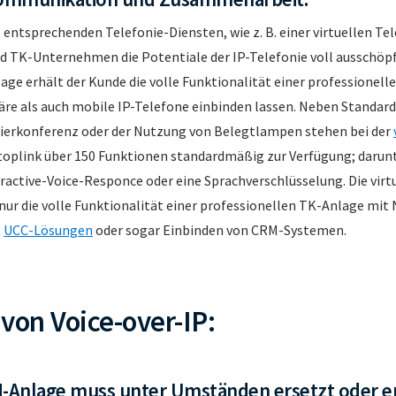
entsprechenden Telefonie-Diensten, wie z. B. einer virtuellen T
 TK-Unternehmen die Potentiale der IP-Telefonie voll ausschöpf
age erhält der Kunde die volle Funktionalität einer professionelle
äre als auch mobile IP-Telefone einbinden lassen. Neben Standar
eierkonferenz oder der Nutzung von Belegtlampen stehen bei der
toplink über 150 Funktionen standardmäßig zur Verfügung; darunte
active-Voice-Responce oder eine Sprachverschlüsselung. Die virt
 nur die volle Funktionalität einer professionellen TK-Anlage mit
t
UCC-Lösungen
oder sogar Einbinden von CRM-Systemen.
von Voice-over-IP:
N-Anlage muss unter Umständen ersetzt oder e