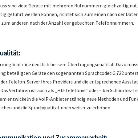
uss sind viele Geräte mit mehreren Rufnummern gleichzeitig nutz
itig geführt werden können, richtet sich zum einen nach der Dat
d zum anderen nach der Anzahl der gebuchten Telefonnummern.
alität:
ermöglicht eine deutlich bessere Übertragungsqualität. Dazu müss
ng beteiligten Geräte den sogenannten Sprachcodec G.722 unterst
, der Telefon-Server Ihres Providers und die entsprechende Aussta
Das Verfahren ist auch als „HD-Telefonie“ oder – bei Schnurlos-Te
dem entwickeln die VoIP-Anbieter ständig neue Methoden und Fun
chen und die Sprachqualität noch weiter zu erhöhen.
 Kommunikation und Zusammenarbeit: