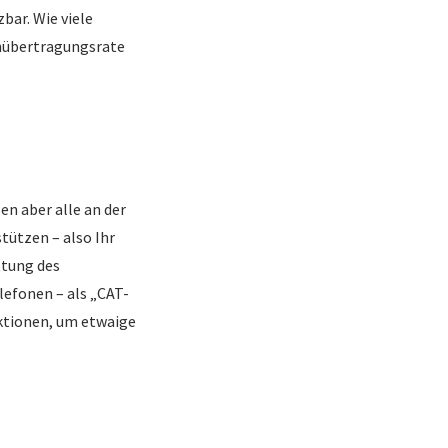
bar. Wie viele
enübertragungsrate
en aber alle an der
ützen – also Ihr
ttung des
lefonen – als „CAT-
ktionen, um etwaige