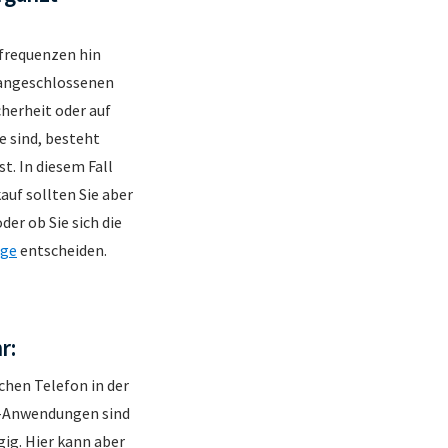
hfrequenzen hin
 angeschlossenen
herheit oder auf
e sind, besteht
t. In diesem Fall
uf sollten Sie aber
er ob Sie sich die
age
entscheiden.
r:
hen Telefon in der
IP-Anwendungen sind
ig. Hier kann aber