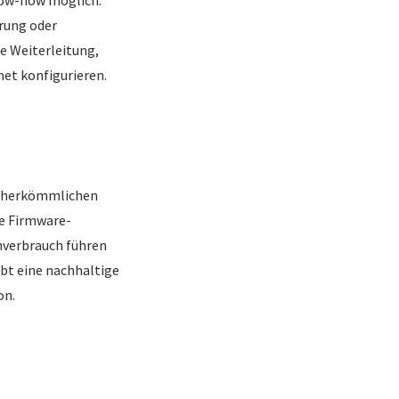
erung oder
e Weiterleitung,
net konfigurieren.
er herkömmlichen
he Firmware-
mverbrauch führen
bt eine nachhaltige
on.