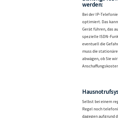
werden:
Bei der IP-Telefoni
optimiert. Das kan
Gerät führen, das a
spezielle ISDN-Funk
eventuell die Gefahr
muss die stationäre
abwägen, ob Sie wir
Anschaffungskosten 
Hausnotrufsys
Selbst bei einem r
Regel noch telefon
dagegen aufgrund d