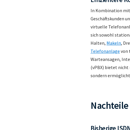
In Kombination mit 
Geschäftskunden und
virtuelle Telefonanl
sich sowohl station
Halten,
Makeln
, Dr
Telefonanlage
von 
Warteansagen, Inter
(vPBX) bietet nicht
sondern ermöglich
Nachteile 
Bisherige ISD