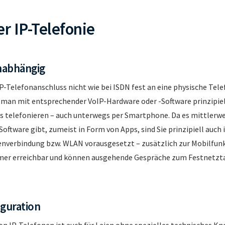
er IP-Telefonie
nabhängig
-Telefonanschluss nicht wie bei ISDN fest an eine physische Tel
 man mit entsprechender VoIP-Hardware oder -Software prinzipie
 telefonieren – auch unterwegs per Smartphone. Da es mittlerweil
ftware gibt, zumeist in Form von Apps, sind Sie prinzipiell auch 
enverbindung bzw. WLAN vorausgesetzt – zusätzlich zur Mobilfu
er erreichbar und können ausgehende Gespräche zum Festnetztar
iguration
on IP-Telefonen ist auch für Laien ohne spezielles technisches 