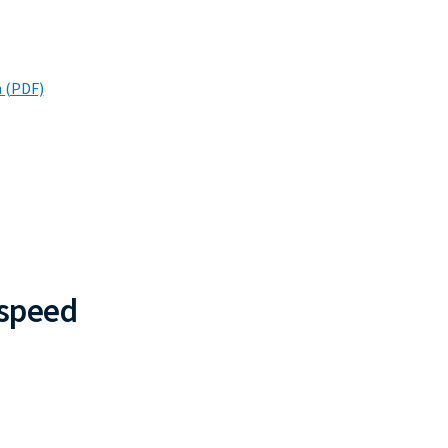
n (PDF)
hspeed