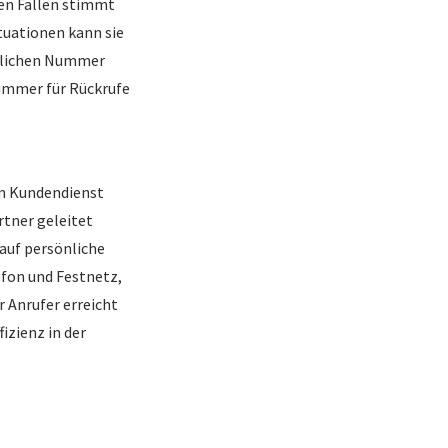
en Fällen stimmt
uationen kann sie
ünglichen Nummer
Nummer für Rückrufe
Im Kundendienst
rtner geleitet
auf persönliche
fon und Festnetz,
 Anrufer erreicht
izienz in der