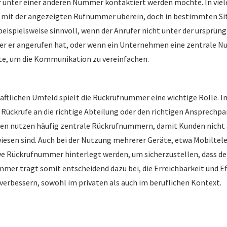
 unter einer anderen Nummer kontaktiert werden möchte. In viel
mit der angezeigten Rufnummer überein, doch in bestimmten Sit
 beispielsweise sinnvoll, wenn der Anrufer nicht unter der urspr
 der er angerufen hat, oder wenn ein Unternehmen eine zentrale 
te, um die Kommunikation zu vereinfachen.
äftlichen Umfeld spielt die Rückrufnummer eine wichtige Rolle. 
s Rückrufe an die richtige Abteilung oder den richtigen Ansprechpa
n nutzen häufig zentrale Rückrufnummern, damit Kunden nicht 
esen sind. Auch bei der Nutzung mehrerer Geräte, etwa Mobiltele
ve Rückrufnummer hinterlegt werden, um sicherzustellen, dass der
mmer trägt somit entscheidend dazu bei, die Erreichbarkeit und Eff
erbessern, sowohl im privaten als auch im beruflichen Kontext.