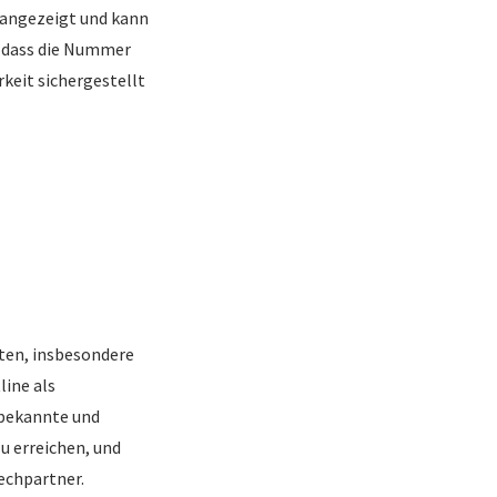
 angezeigt und kann
, dass die Nummer
rkeit sichergestellt
eten, insbesondere
ine als
 bekannte und
zu erreichen, und
echpartner.