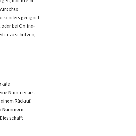
rgen, indem eine
ewünschte
 besonders geeignet
 oder bei Online-
iter zu schützen,
okale
 eine Nummer aus
 einem Rückruf.
ale Nummern
Dies schafft