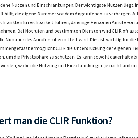
edene Nutzen und Einschränkungen. Der wichtigste Nutzen liegt i
IR hilft, die eigene Nummer vor dem Angerufenen zu verbergen. Al
schränkten Erreichbarkeit führen, da einige Personen Anrufe von 
hmen. Bei Notrufen und bestimmten Diensten wird CLIR oft au
die Nummer des Anrufers übermittelt wird. Dies ist wichtig für die
sammengefasst ermöglicht CLIR die Unterdrückung der eigenen T
, um die Privatsphäre zu schützen. Es kann sowohl dauerhaft als 
 werden, wobei die Nutzung und Einschränkungen je nach Land und
iert man die CLIR Funktion?
 (Calling Line Identification Restriction) zu aktivieren, gibt es 