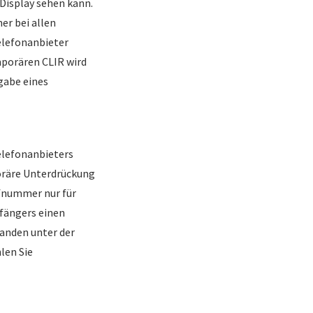
Display sehen kann.
er bei allen
elefonanbieter
emporären CLIR wird
gabe eines
elefonanbieters
poräre Unterdrückung
ufnummer nur für
fängers einen
manden unter der
len Sie