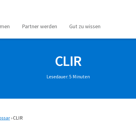
hmen
Partner werden
Gut zu wissen
CLIR
Lesedauer:
5
Minuten
ossar
›
CLIR