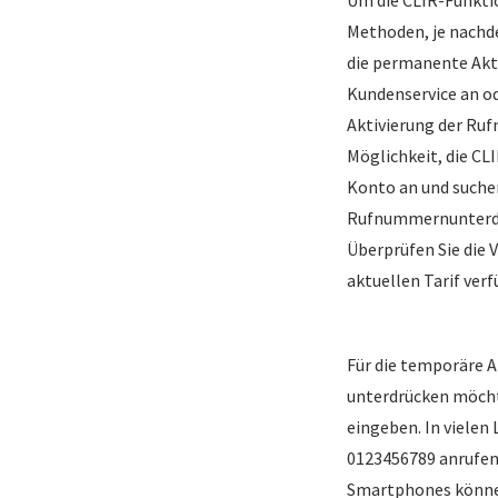
Methoden, je nachde
die permanente Akti
Kundenservice an od
Aktivierung der Ruf
Möglichkeit, die CL
Konto an und suchen
Rufnummernunterdrüc
Überprüfen Sie die 
aktuellen Tarif verf
Für die temporäre 
unterdrücken möcht
eingeben. In vielen
0123456789 anrufen
Smartphones können