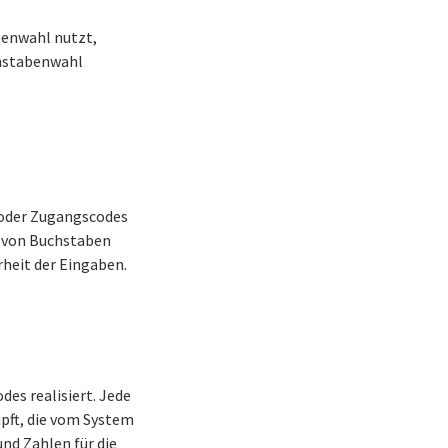
benwahl nutzt,
chstabenwahl
 oder Zugangscodes
n von Buchstaben
heit der Eingaben.
es realisiert. Jede
üpft, die vom System
nd Zahlen für die