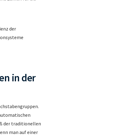
ienz der
efonsysteme
en in der
Buchstabengruppen.
 automatischen
 der traditionellen
enn man auf einer