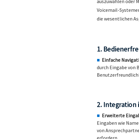
auszuwählen oder M
Voicemail-Systemen
die wesentlichen As
1. Bedienerfre
Einfache Navigat
durch Eingabe von B
Benutzerfreundlichke
2. Integration
Erweiterte Einga
Eingaben wie Namen,
von Ansprechpartne
erfordern.